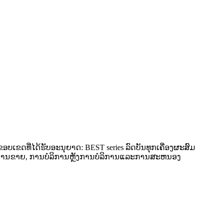
ບເຂດທີ່ໄດ້ຮັບອະນຸຍາດ: BEST series ລົດບັນທຸກເຄື່ອງຜະສົມ
ຼາດ, ການຂາຍ, ການບໍລິການຫຼັງການບໍລິການແລະການສະຫນອງ