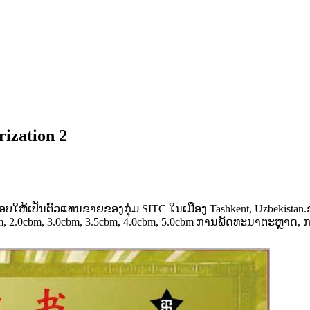
rization 2
ບໃຫ້ເປັນຕົວແທນຂາຍຂອງກຸ່ມ SITC ໃນເມືອງ Tashkent, Uzbekistan.ຂອ
.5cbm, 2.0cbm, 3.0cbm, 3.5cbm, 4.0cbm, 5.0cbm ການພັດທະນາຕະຫ