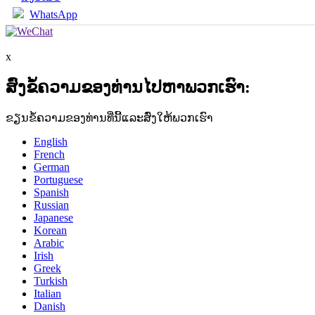
WhatsApp
x
ສົ່ງຂໍ້ຄວາມຂອງທ່ານໄປຫາພວກເຮົາ:
ຂຽນຂໍ້ຄວາມຂອງທ່ານທີ່ນີ້ແລະສົ່ງໃຫ້ພວກເຮົາ
English
French
German
Portuguese
Spanish
Russian
Japanese
Korean
Arabic
Irish
Greek
Turkish
Italian
Danish