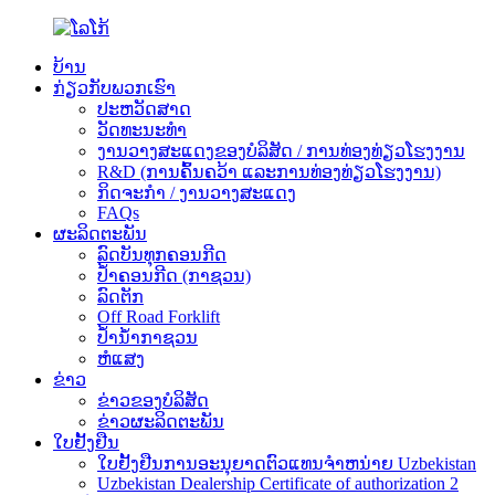
ບ້ານ
ກ່ຽວ​ກັບ​ພວກ​ເຮົາ
ປະຫວັດສາດ
ວັດທະນະທໍາ
ງານວາງສະແດງຂອງບໍລິສັດ / ການທ່ອງທ່ຽວໂຮງງານ
R&D (ການຄົ້ນຄວ້າ ແລະການທ່ອງທ່ຽວໂຮງງານ)
ກິດຈະກໍາ / ງານວາງສະແດງ
FAQs
ຜະລິດຕະພັນ
ລົດບັນທຸກຄອນກີດ
ປ້ຳຄອນກີດ (ກາຊວນ)
ລົດຕັກ
Off Road Forklift
ປ້ຳນ້ຳກາຊວນ
ຫໍແສງ
ຂ່າວ
ຂ່າວຂອງບໍລິສັດ
ຂ່າວຜະລິດຕະພັນ
ໃບຢັ້ງຢືນ
ໃບຢັ້ງຢືນການອະນຸຍາດຕົວແທນຈໍາຫນ່າຍ Uzbekistan
Uzbekistan Dealership Certificate of authorization 2