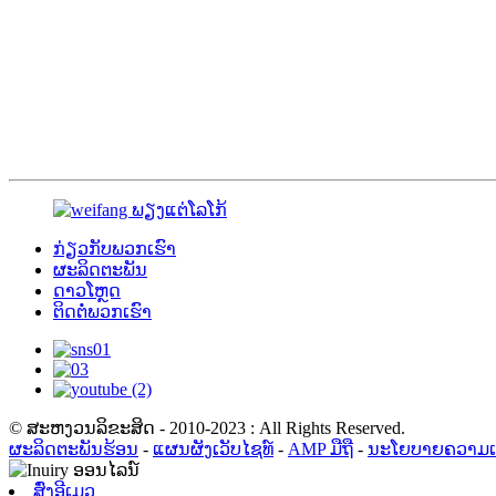
ກ່ຽວ​ກັບ​ພວກ​ເຮົາ
ຜະລິດຕະພັນ
ດາວໂຫຼດ
ຕິດ​ຕໍ່​ພວກ​ເຮົາ
© ສະຫງວນລິຂະສິດ - 2010-2023 : All Rights Reserved.
ຜະລິດຕະພັນຮ້ອນ
-
ແຜນຜັງເວັບໄຊທ໌
-
AMP ມືຖື
-
ນະໂຍບາຍຄວາມເປ
ສົ່ງອີເມວ