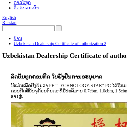
ດາວໂຫຼດ
ຕິດ​ຕໍ່​ພວກ​ເຮົາ
English
Russian
ບ້ານ
Uzbekistan Dealership Certificate of authorization 2
Uzbekistan Dealership Certificate of autho
ລົດບັນທຸກຄອນກີດ ໃບຢັ້ງຢືນການອະນຸຍາດ
ນີ້ແມ່ນເພື່ອຢັ້ງຢືນວ່າ PE” TECHNOLOGY-STAR” PC ໄດ້ຖືກມອ
ຄອນກີດທີ່ບັນຈຸດ້ວຍຕົນເອງທີ່ມີປະລິມານ 0.7cbm, 1.0cbm, 1
ອາໄຫຼ່.